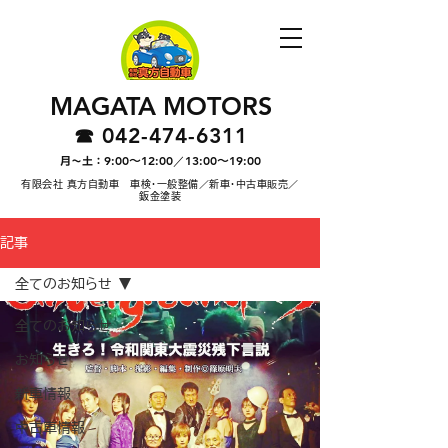
MAGATA MOTORS
042-474-6311
☎︎
9:00〜12:00／13:00〜19:00
月〜土：
有限会社 真方自動車 車検・一般整備／新車・中古車販売／
鈑金塗装
記事
全てのお知らせ
全てのお知らせ
お知らせ
新車情報
中古車情報