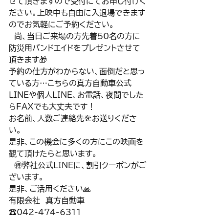
せて頂きますので受付にてお申し付けく
ださい。上映中も自由に入退場できます
のでお気軽にご予約ください。
　尚、当日ご来場の方先着50名の方に
防災用バンドエイドをプレゼントさせて
頂きます🎁
予約の仕方がわからない、面倒だと思っ
ている方…こちらの真方自動車公式
LINEや個人LINE、お電話、夜間でした
らFAXでも大丈夫です！
お名前、人数ご連絡先をお送りくださ
い。
是非、この機会に多くの方にこの映画を
観て頂けたらと思います。
　🉐弊社公式LINEに、割引クーポンがご
ざいます。
是非、ご活用ください🙏
有限会社　真方自動車 
☎️042-474-6311