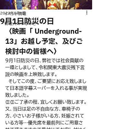
キャンペーン
2023年9月1日
イベント情報
9月1日防災の日
管理人のつぶやき
〈映画「 Underground-
13」お越し予定、及びご
検討中の皆様へ〉　
9月1日防災の日、弊社では社会貢献の
一環としまして、令和関東大震災残下言
説の映画を上映致します。　
　そしてこの度、ご要望にお応え致しまし
て日本語字幕スーパーを入れる事が実現
致しました。
👏👏ご了承の程、宜しくお願い致します。
又、当日は足の不自由な方、車椅子の
方、小さいお子様がいる方、妊娠されて
いる方等…優先席を最前列にご用意さ