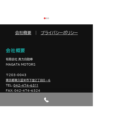
会社概要
｜
プライバシーポリシー
会社概要
新入社員のご紹介
​有限会社 真方自動車
" HANATSUKI L
​MAGATA MOTORS
玉”
〒203-0043
東京都東久留米市下里2丁目8－6
TEL:
042-474-6311
FAX
:
042-474-6324
・
Instagram
・
facebook
・
X
・
公式LINE