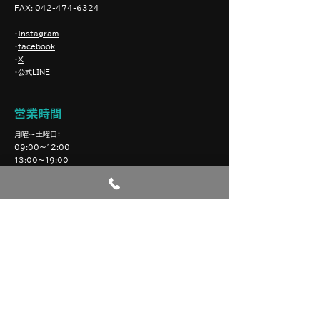
FAX
:
042-474-6324
・
Instagram
・
facebook
・
X
・
公式LINE
営業時間
月曜〜土曜日：
09:00〜12:00
13:00〜19:00
（昼休憩12:00〜13:00）
定休日 日曜日 祝日
業務内容
- 車両整備・車両点検
- ​オイル・ブレーキ点検
- 故障サービス
- タイヤ交換・バッテリー交換
- 車検