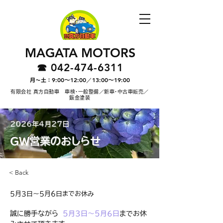
MAGATA MOTORS
042-474-6311
☎︎
9:00〜12:00／13:00〜19:00
月〜土：
有限会社 真方自動車 車検・一般整備／新車・中古車販売／
鈑金塗装
2026年4月27日
GW営業のおしらせ
< Back
５月３日～５月６日までお休み
誠に勝手ながら　
５月３日～５月６日
までお休