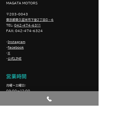
​MAGATA MOTORS
〒203-0043
東京都東久留米市下里2丁目8－6
TEL:
042-474-6311
FAX
:
042-474-6324
・
Instagram
・
facebook
・
X
・
公式LINE
営業時間
月曜〜土曜日：
09:00〜12:00
13:00〜19:00
（昼休憩12:00〜13:00）
定休日 日曜日 祝日
業務内容