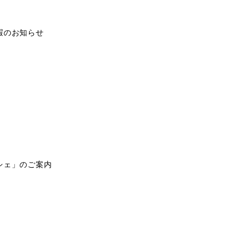
ホーム
暇のお知らせ
​ご新
公式LI
修理、車検の
粗品をプ
シェ」のご案内
https://