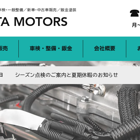
☎
車検・一般整備／新車・中古車販売／鈑金塗装
A MOTORS
月
販売
車検・整備・鈑金
会社概要
シーズン点検のご案内と夏期休暇のお知らせ
日